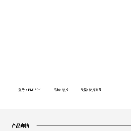
型号：PM160-1
品牌: 慧投
类型: 便携商显
产品详情